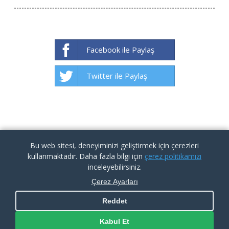
Facebook ile Paylaş
Twitter ile Paylaş
Bu web sitesi, deneyiminizi geliştirmek için çerezleri
kullanmaktadır. Daha fazla bilgi için
çerez politikamızı
inceleyebilirsiniz.
Çerez Ayarları
Reddet
KVKK İlgili Kişi Başvuru Formu
|
Aydınlatma Metni
|
Çerez
Politikası
Kabul Et