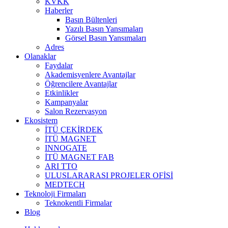
KVKK
Haberler
Basın Bültenleri
Yazılı Basın Yansımaları
Görsel Basın Yansımaları
Adres
Olanaklar
Faydalar
Akademisyenlere Avantajlar
Öğrencilere Avantajlar
Etkinlikler
Kampanyalar
Salon Rezervasyon
Ekosistem
İTÜ ÇEKİRDEK
İTÜ MAGNET
INNOGATE
İTÜ MAGNET FAB
ARI TTO
ULUSLARARASI PROJELER OFİSİ
MEDTECH
Teknoloji Firmaları
Teknokentli Firmalar
Blog