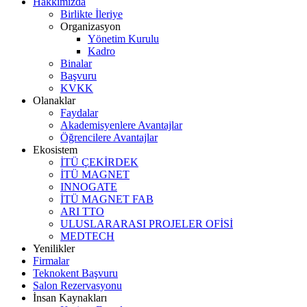
Hakkımızda
Birlikte İleriye
Organizasyon
Yönetim Kurulu
Kadro
Binalar
Başvuru
KVKK
Olanaklar
Faydalar
Akademisyenlere Avantajlar
Öğrencilere Avantajlar
Ekosistem
İTÜ ÇEKİRDEK
İTÜ MAGNET
INNOGATE
İTÜ MAGNET FAB
ARI TTO
ULUSLARARASI PROJELER OFİSİ
MEDTECH
Yenilikler
Firmalar
Teknokent Başvuru
Salon Rezervasyonu
İnsan Kaynakları