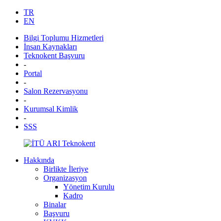
TR
EN
Bilgi Toplumu Hizmetleri
İnsan Kaynakları
Teknokent Başvuru
-
Portal
-
Salon Rezervasyonu
-
Kurumsal Kimlik
-
SSS
Hakkında
Birlikte İleriye
Organizasyon
Yönetim Kurulu
Kadro
Binalar
Başvuru