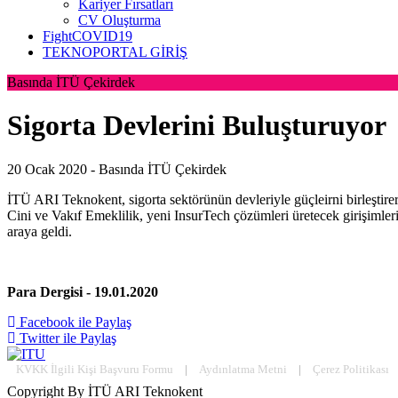
Kariyer Fırsatları
CV Oluşturma
FightCOVID19
TEKNOPORTAL GİRİŞ
Basında İTÜ Çekirdek
Sigorta Devlerini Buluşturuyor
20 Ocak 2020 -
Basında İTÜ Çekirdek
İTÜ ARI Teknokent, sigorta sektörünün devleriyle güçleirni birleştir
Cini ve Vakıf Emeklilik, yeni InsurTech çözümleri üretecek girişimleri 
araya geldi.
Para Dergisi - 19.01.2020
Facebook ile Paylaş
Twitter ile Paylaş
KVKK İlgili Kişi Başvuru Formu
|
Aydınlatma Metni
|
Çerez Politikası
Copyright By İTÜ ARI Teknokent