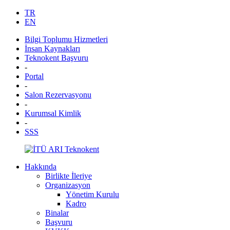
TR
EN
Bilgi Toplumu Hizmetleri
İnsan Kaynakları
Teknokent Başvuru
-
Portal
-
Salon Rezervasyonu
-
Kurumsal Kimlik
-
SSS
Hakkında
Birlikte İleriye
Organizasyon
Yönetim Kurulu
Kadro
Binalar
Başvuru