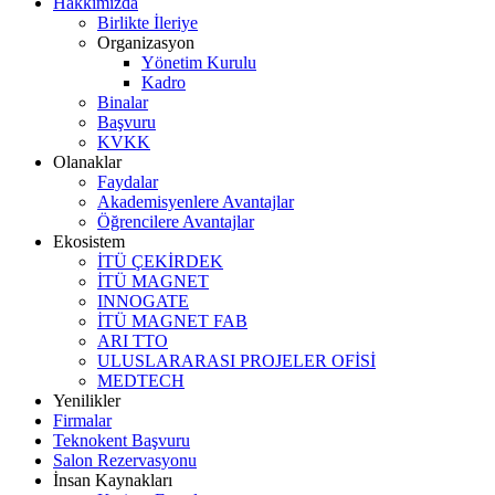
Hakkımızda
Birlikte İleriye
Organizasyon
Yönetim Kurulu
Kadro
Binalar
Başvuru
KVKK
Olanaklar
Faydalar
Akademisyenlere Avantajlar
Öğrencilere Avantajlar
Ekosistem
İTÜ ÇEKİRDEK
İTÜ MAGNET
INNOGATE
İTÜ MAGNET FAB
ARI TTO
ULUSLARARASI PROJELER OFİSİ
MEDTECH
Yenilikler
Firmalar
Teknokent Başvuru
Salon Rezervasyonu
İnsan Kaynakları