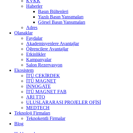
KVKK
Haberler
Basın Bültenleri
Yazılı Basın Yansımaları
Görsel Basın Yansımaları
Adres
Olanaklar
Faydalar
Akademisyenlere Avantajlar
Öğrencilere Avantajlar
Etkinlikler
Kampanyalar
Salon Rezervasyon
Ekosistem
İTÜ ÇEKİRDEK
İTÜ MAGNET
INNOGATE
İTÜ MAGNET FAB
ARI TTO
ULUSLARARASI PROJELER OFİSİ
MEDTECH
Teknoloji Firmaları
Teknokentli Firmalar
Blog