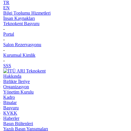
TR
EN
Bilgi Toplumu Hizmetleri
İnsan Kaynakları
Teknokent Başvuru
-
Portal
-
Salon Rezervasyonu
-
Kurumsal Kimlik
-
SSS
Hakkında
Birlikte İleriye
Organizasyon
Yönetim Kurulu
Kadro
Binalar
Başvuru
KVKK
Haberler
Basın Bültenleri
Yazılı Basın Yansımaları