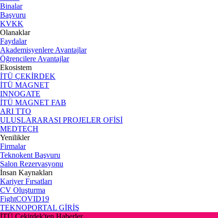
Binalar
Başvuru
KVKK
Olanaklar
Faydalar
Akademisyenlere Avantajlar
Öğrencilere Avantajlar
Ekosistem
İTÜ ÇEKİRDEK
İTÜ MAGNET
INNOGATE
İTÜ MAGNET FAB
ARI TTO
ULUSLARARASI PROJELER OFİSİ
MEDTECH
Yenilikler
Firmalar
Teknokent Başvuru
Salon Rezervasyonu
İnsan Kaynakları
Kariyer Fırsatları
CV Oluşturma
FightCOVID19
TEKNOPORTAL GİRİŞ
İTÜ Çekirdek'ten Haberler