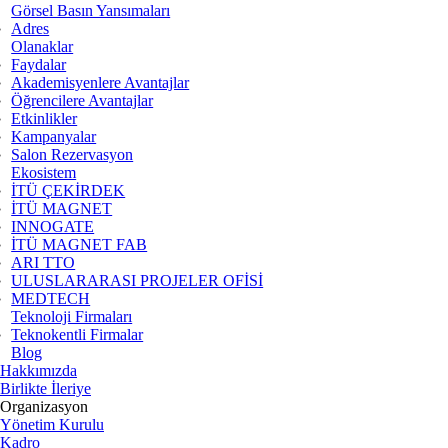
Görsel Basın Yansımaları
Adres
Olanaklar
Faydalar
Akademisyenlere Avantajlar
Öğrencilere Avantajlar
Etkinlikler
Kampanyalar
Salon Rezervasyon
Ekosistem
İTÜ ÇEKİRDEK
İTÜ MAGNET
INNOGATE
İTÜ MAGNET FAB
ARI TTO
ULUSLARARASI PROJELER OFİSİ
MEDTECH
Teknoloji Firmaları
Teknokentli Firmalar
Blog
Hakkımızda
Birlikte İleriye
Organizasyon
Yönetim Kurulu
Kadro