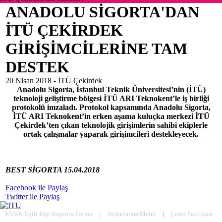
ANADOLU SİGORTA'DAN
İTÜ ÇEKİRDEK
GİRİŞİMCİLERİNE TAM
DESTEK
20 Nisan 2018 -
İTÜ Çekirdek
Anadolu Sigorta, İstanbul Teknik Üniversitesi’nin (İTÜ)
teknoloji geliştirme bölgesi İTÜ ARI Teknokent’le iş birliği
protokolü imzaladı. Protokol kapsamında Anadolu Sigorta,
İTÜ ARI Teknokent’in erken aşama kuluçka merkezi İTÜ
Çekirdek’ten çıkan teknolojik girişimlerin sahibi ekiplerle
ortak çalışmalar yaparak girişimcileri destekleyecek.
BEST SİGORTA 15.04.2018
Facebook ile Paylaş
Twitter ile Paylaş
KVKK İlgili Kişi Başvuru Formu
|
Aydınlatma Metni
|
Çerez Politikası